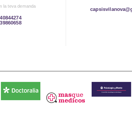
m la teva demanda
capsisvilanova@
40844274
39860658