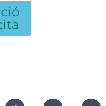
ició
cita