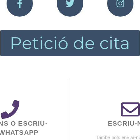
Petició de cita
NS O ESCRIU-
ESCRIU-
 WHATSAPP
També pots enviar-n