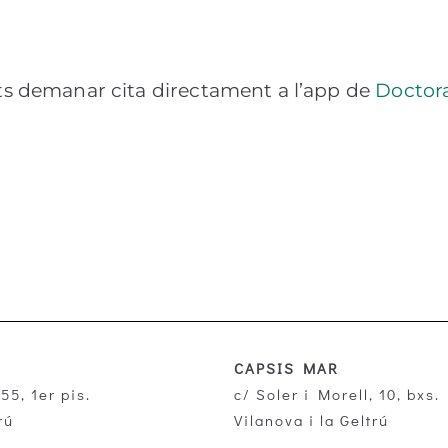
s demanar cita directament a l’app de
Doctora
CAPSIS MAR
55, 1er pis.
c/ Soler i Morell, 10, bxs.
rú
Vilanova i la Geltrú