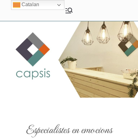
Catalan
Capsis Vilanova
Psicologia i Psiquiatria
Especialistes en emocions