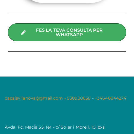
FES LA TEVA CONSULTA PER
WHATSAPP
capsisvilanova@gmail.com - 938930658
-
+34640844274
Avda. Fc. Macià 55, 1er - c/ Soler i Morell, 10, bxs.