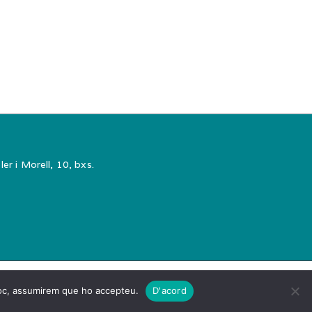
er i Morell, 10, bxs.
ss
.
 lloc, assumirem que ho accepteu.
D'acord