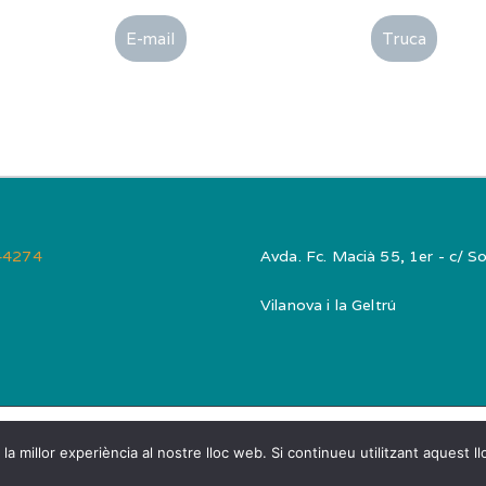
E-mail
Truca
44274
Avda. Fc. Macià 55, 1er - c/ Sol
Vilanova i la Geltrú
opyright © 2026
Capsis Vilanova
. Powered by
Zakra
and
WordPre
la millor experiència al nostre lloc web. Si continueu utilitzant aquest