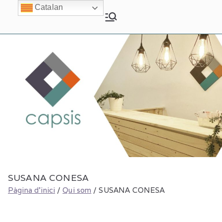
Vés
Catalan
Capsis Vilanova
Psicologia i Psiquiatria
al
contingut
SUSANA CONESA
Pàgina d'inici
Qui som
SUSANA CONESA