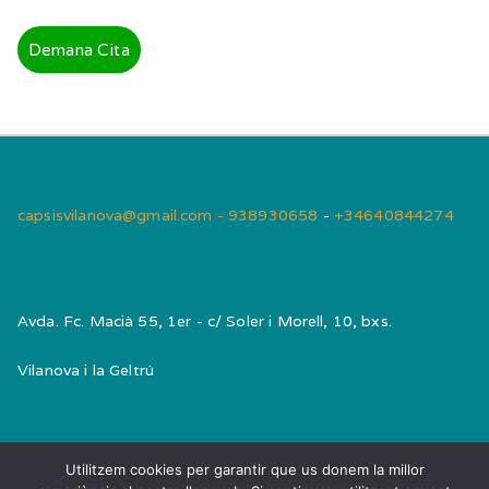
Demana Cita
capsisvilanova@gmail.com - 938930658
-
+34640844274
Avda. Fc. Macià 55, 1er - c/ Soler i Morell, 10, bxs.
Vilanova i la Geltrú
Utilitzem cookies per garantir que us donem la millor