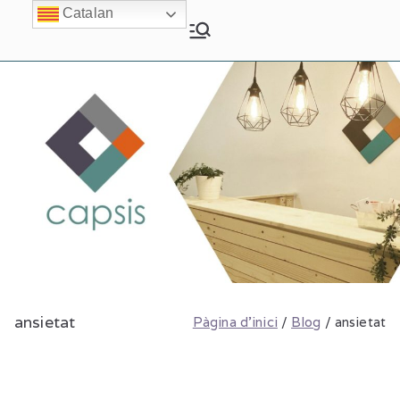
Vés
Catalan
Capsis Vilanova
Psicologia i Psiquiatria
al
contingut
ansietat
Pàgina d'inici
Blog
ansietat