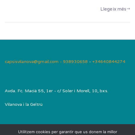
Llegeix més
capsisvilanova@gmail.com - 938930658
-
+34640844274
Avda. Fc. Macià 55, 1er - c/ Soler i Morell, 10, bxs.
Vilanova i la Geltrú
Utilitzem cookies per garantir que us donem la millor