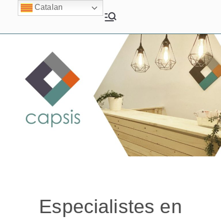
Catalan
Capsis Vilanova
Psicologia i Psiquiatria
Especialistes en