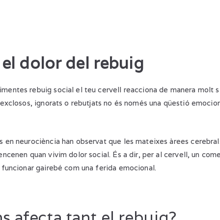
i el dolor del rebuig
mentes rebuig social el teu cervell reacciona de manera molt s
s exclosos, ignorats o rebutjats no és només una qüestió emocion
s en neurociència han observat que les mateixes àrees cerebral
encenen quan vivim dolor social. És a dir, per al cervell, un come
t funcionar gairebé com una ferida emocional.
s afecta tant el rebuig?