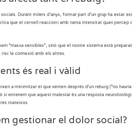
ocials. Durant milers d’anys, formar part d’un grup ha estat ess
plica que el cervell reaccioni amb tanta intensitat quan percep 
guem “massa sensibles”, sinó que el nostre sistema està preparat
 risc la connexió amb els altres.
nts és real i vàlid
xen a minimitzar el que senten després d’un rebuig (“no hauria
erò si entenem que aquest malestar és una resposta neurobiolò
res mateixos.
 gestionar el dolor social?