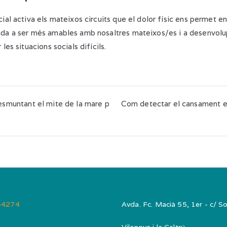
ial activa els mateixos circuits que el dolor físic ens permet en
uda a ser més amables amb nosaltres mateixos/es i a desenvolu
les situacions socials difícils.
ó
desmuntant el mite de la mare p
Com detectar el cansament em
s
44274
Avda. Fc. Macià 55, 1er - c/ Sol