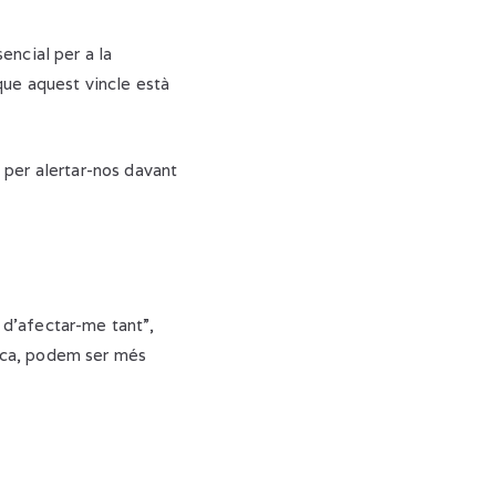
encial per a la
que aquest vincle està
 per alertar-nos davant
 d’afectar-me tant”,
gica, podem ser més