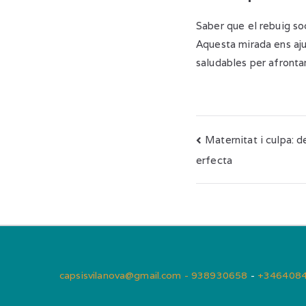
Saber que el rebuig soc
Aquesta mirada ens aj
saludables per afrontar 
Navegaci
Maternitat i culpa: 
erfecta
d'entrade
capsisvilanova@gmail.com - 938930658
-
+346408