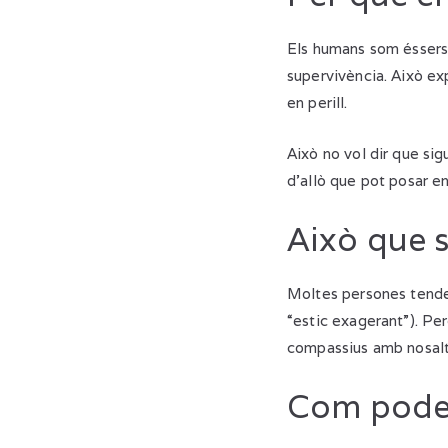
Els humans som éssers s
supervivència. Això ex
en perill.
Això no vol dir que si
d’allò que pot posar en
Això que se
Moltes persones tendei
“estic exagerant”). P
compassius amb nosalt
Com podem