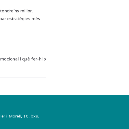
tendre’ns millor.
par estratègies més
ocional i què fer-hi
er i Morell, 10, bxs.