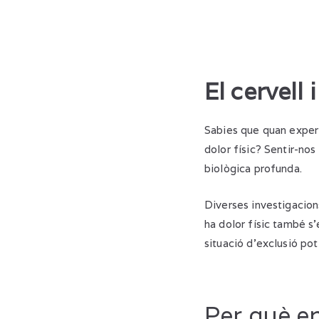
El cervell 
Sabies que quan experi
dolor físic? Sentir-no
biològica profunda.
Diverses investigacion
ha dolor físic també s’
situació d’exclusió po
Per què en