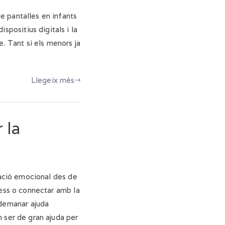
e pantalles en infants
positius digitals i la
e. Tant si els menors ja
Llegeix més
 la
ulació emocional des de
ness o connectar amb la
 demanar ajuda
n ser de gran ajuda per