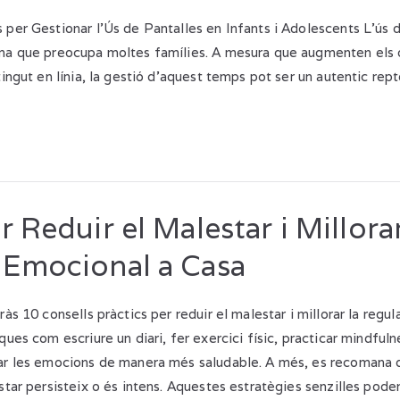
 per Gestionar l’Ús de Pantalles en Infants i Adolescents L’ús d
ma que preocupa moltes famílies. A mesura que augmenten els dis
tingut en línia, la gestió d’aquest temps pot ser un autentic rept
r Reduir el Malestar i Millorar
 Emocional a Casa
ràs 10 consells pràctics per reduir el malestar i millorar la reg
ques com escriure un diari, fer exercici físic, practicar mindful
nar les emocions de manera més saludable. A més, es recomana
star persisteix o és intens. Aquestes estratègies senzilles pode