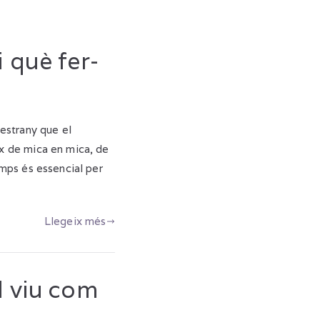
 què fer-
estrany que el
x de mica en mica, de
emps és essencial per
Llegeix més
el viu com