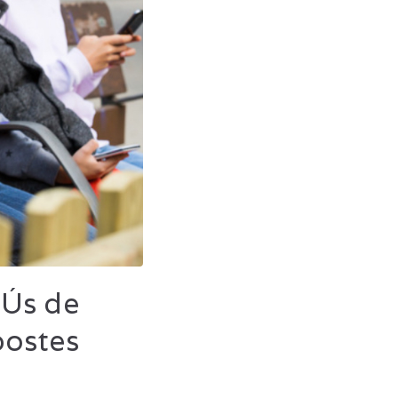
’Ús de
postes