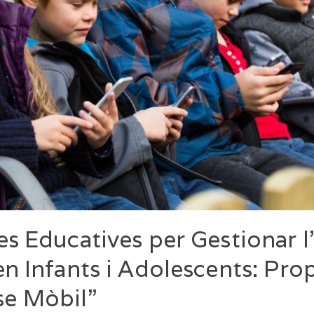
es Educatives per Gestionar l
en Infants i Adolescents: Pro
se Mòbil”