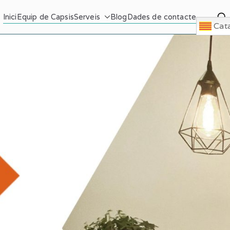
Capsis Vilanova
Inici
Equip de Capsis
Serveis
Blog
Dades de contacte
Psicologia i Psiquiatria
Cat