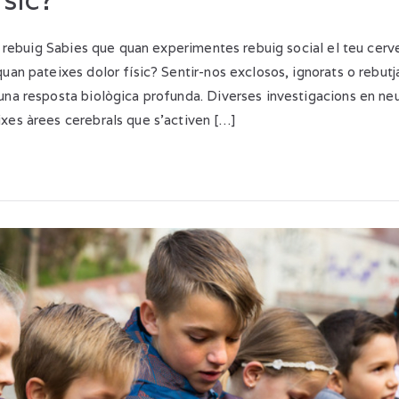
el rebuig Sabies que quan experimentes rebuig social el teu cerv
quan pateixes dolor físic? Sentir-nos exclosos, ignorats o rebut
una resposta biològica profunda. Diverses investigacions en ne
xes àrees cerebrals que s’activen […]